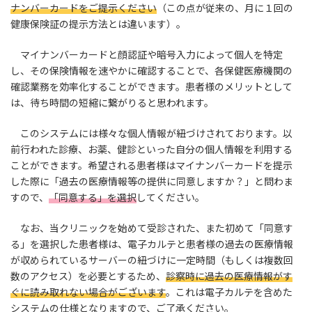
ナンバーカードをご提示ください
（この点が従来の、月に１回の
健康保険証の提示方法とは違います）。
マイナンバーカードと顔認証や暗号入力によって個人を特定
し、その保険情報を速やかに確認することで、各保健医療機関の
確認業務を効率化することができます。患者様のメリットとして
は、待ち時間の短縮に繋がりると思われます。
このシステムには様々な個人情報が紐づけされております。以
前行われた診療、お薬、健診といった自分の個人情報を利用する
ことができます。希望される患者様はマイナンバーカードを提示
した際に「過去の医療情報等の提供に同意しますか？」と問わま
すので、
「同意する」を選択
してください。
なお、当クリニックを始めて受診された、また初めて「同意す
る」を選択した患者様は、電子カルテと患者様の過去の医療情報
が収められているサーバーの紐づけに一定時間（もしくは複数回
数のアクセス）を必要とするため、
診察時に過去の医療情報がす
ぐに読み取れない場合がございます
。これは電子カルテを含めた
システムの仕様となりますので、ご了承ください。