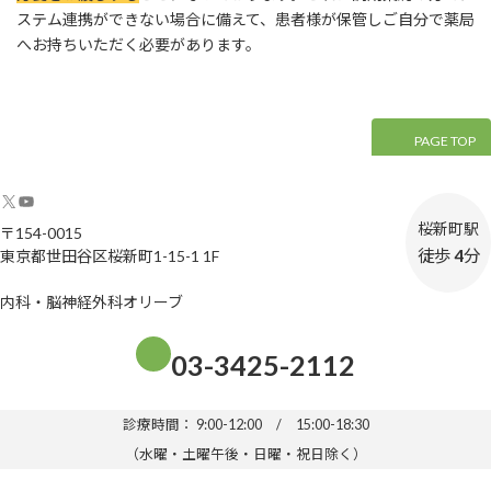
ステム連携ができない場合に備えて、患者様が保管しご自分で薬局
へお持ちいただく必要があります。
PAGE TOP
X
YouTube
桜新町駅
〒154-0015
徒歩
4
分
東京都世田谷区桜新町1-15-1 1F
内科・脳神経外科オリーブ
グ
03-3425-2112
ル
ー
プ
診療時間： 9:00-12:00 / 15:00-18:30
リ
（水曜・土曜午後・日曜・祝日除く）
ン
ク