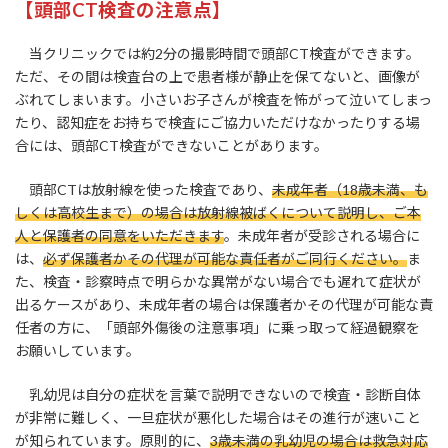
【頭部CT検査の注意点】
当クリニックでは約2分の撮影時間で頭部CT検査ができます。
ただ、その間は検査台の上で患者様が静止を保てないと、画像が
ぶれてしまいます。小さいお子さんが検査を怖がって泣いてしまっ
たり、認知症をお持ちで検査にご協力いただけなかったりする場
合には、頭部CT検査ができないことがあります。
頭部CTは放射線を使った検査であり、
未成年者（18歳未満、も
しくは高校生まで）の場合は放射線被ばくについて説明し、ご本
人と保護者の同意をいただきます
。未成年者が受診される場合に
は、
必ず保護者かその代理が可能な責任者がご同行ください。
ま
た、検査・診察時点で明らかな異常がない場合でも遅れて症状が
出るケースがあり、未成年者の場合は保護者かその代理が可能な責
任者の方に、「頭部外傷後の注意事項」に乗っ取って経過観察を
お願いしています。
乳幼児は自分の症状を言葉で説明できないので検査・診断自体
が非常に難しく、一旦症状が悪化した場合はその進行が速いこと
が知られています。原則的に、
3歳未満の乳幼児の場合は救急対応