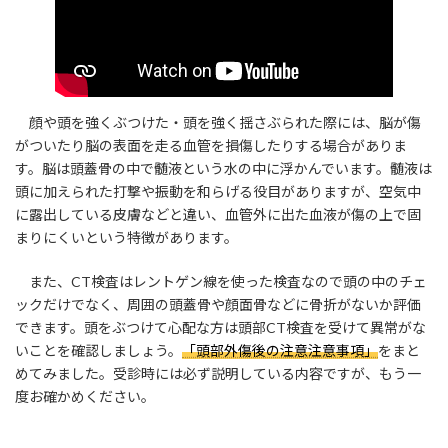
顔や頭を強くぶつけた・頭を強く揺さぶられた際には、脳が傷
がついたり脳の表面を走る血管を損傷したりする場合がありま
す。脳は頭蓋骨の中で髄液という水の中に浮かんでいます。髄液は
頭に加えられた打撃や振動を和らげる役目がありますが、空気中
に露出している皮膚などと違い、血管外に出た血液が傷の上で固
まりにくいという特徴があります。
また、CT検査はレントゲン線を使った検査なので頭の中のチェ
ックだけでなく、周囲の頭蓋骨や顔面骨などに骨折がないか評価
できます。頭をぶつけて心配な方は頭部CT検査を受けて異常がな
いことを確認しましょう。
「頭部外傷後の注意注意事項」
をまと
めてみました。受診時には必ず説明している内容ですが、もう一
度お確かめください。