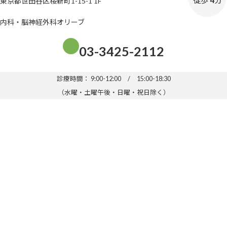
徒歩
4
分
東京都世田谷区桜新町1-15-1 1F
内科・脳神経外科オリーブ
グ
03-3425-2112
ル
ー
プ
診療時間： 9:00-12:00 / 15:00-18:30
リ
（水曜・土曜午後・日曜・祝日除く）
ン
ク