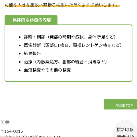
可能な大きな施設へ直接ご相談いただくようお願いします。
具体的な診療の内容
診察・問診（発症の時期や症状、身体所見など）
画像診断（頭部CT検査、頸椎レントゲン検査など）
結果報告
治療（内服薬処方、創部の縫合・消毒など）
血液検査やその他の検査
PAGE TOP
X
YouTube
桜新町駅
〒154-0015